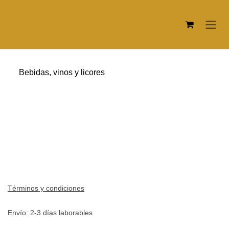
Ir al contenido
Bebidas, vinos y licores
CERVEZA "MAHOU" 1 L.
Términos y condiciones
Envío: 2-3 días laborables