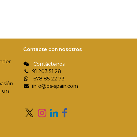
Contacte con nosotros
ender
Contáctenos
91 203 51 28
678 85 22 73
pasión
info@ds-spain.com
a un