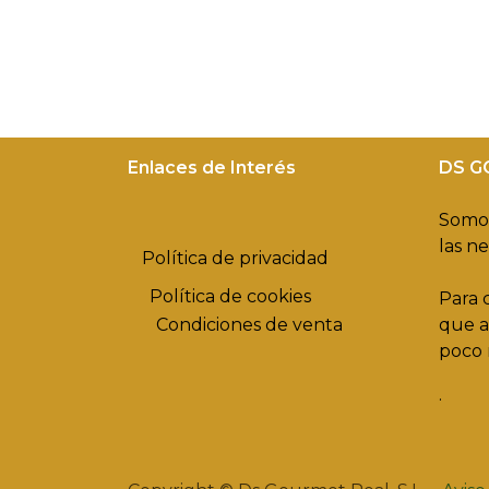
Enlaces de Interés
DS G
Somos
las n
Política de privacidad
Política de cookies
Para 
Condiciones de venta
que a
poco 
.