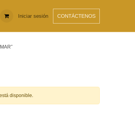
Iniciar sesión
CONTÁCTENOS
"PESCAMAR"
CEITE 1,8 KG
R"
o está disponible.