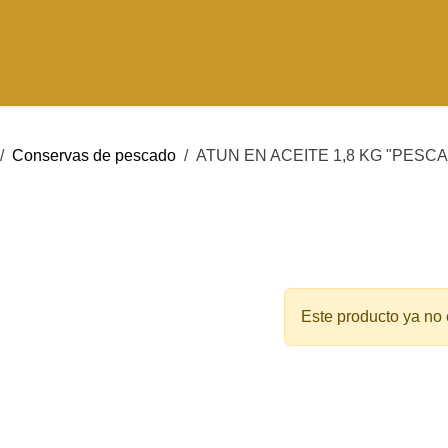
INICIO
NOSOTROS
PRODUCTOS
vas
Conservas de pescado
ATUN EN ACEITE 1,8 KG 
ATUN EN A
"PESCAMA
Este producto ya n