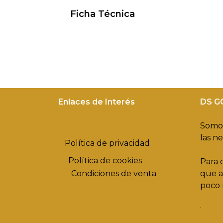
Ficha Técnica
Enlaces de Interés
DS G
Somos
las n
Política de privacidad
Política de cookies
Para 
Condiciones de venta
que a
poco 
.