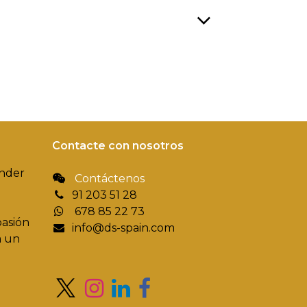
Contacte con nosotros
ender
Contáctenos
91 203 51 28
678 85 22 73
pasión
info@ds-spain.com
a un