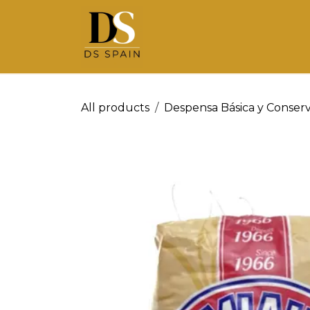
Ir al contenido
All products
Despensa Básica y Conser